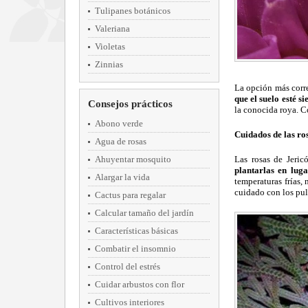
Tulipanes botánicos
Valeriana
Violetas
Zinnias
La opción más corre
que el suelo esté 
Consejos prácticos
la conocida roya. 
Abono verde
Cuidados de las ro
Agua de rosas
Ahuyentar mosquito
Las rosas de Jeric
plantarlas en lug
Alargar la vida
temperaturas frías,
cuidado con los pu
Cactus para regalar
Calcular tamaño del jardín
Características básicas
Combatir el insomnio
Control del estrés
Cuidar arbustos con flor
Cultivos interiores