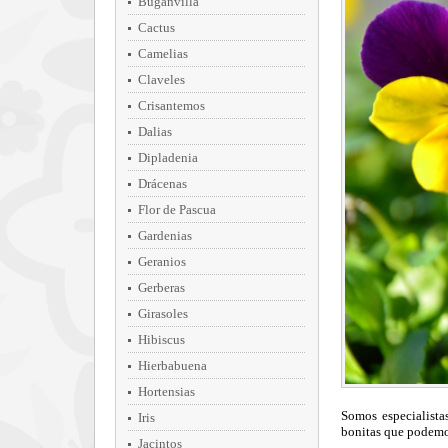
Buganvilla
Cactus
Camelias
Claveles
Crisantemos
Dalias
Dipladenia
Drácenas
Flor de Pascua
Gardenias
Geranios
Gerberas
Girasoles
Hibiscus
Hierbabuena
Hortensias
Somos especialistas
Iris
bonitas que podemos
Jacintos