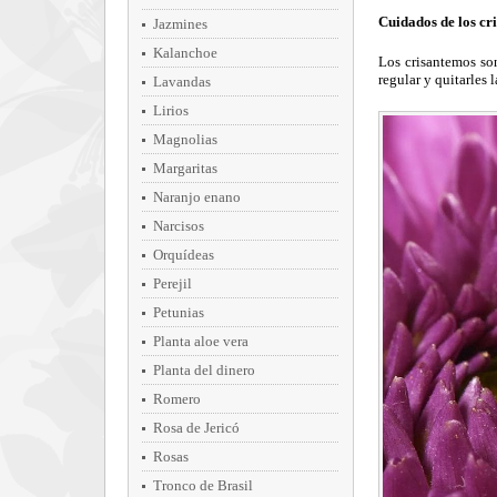
Cuidados de los cr
Jazmines
Kalanchoe
Los crisantemos son
regular y quitarles 
Lavandas
Lirios
Magnolias
Margaritas
Naranjo enano
Narcisos
Orquídeas
Perejil
Petunias
Planta aloe vera
Planta del dinero
Romero
Rosa de Jericó
Rosas
Tronco de Brasil