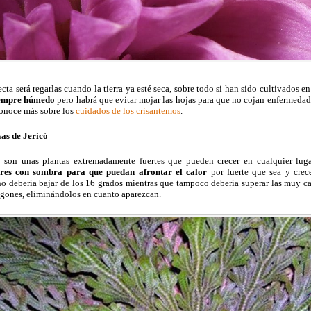
cta será regarlas cuando la tierra ya esté seca, sobre todo si han sido cultivados 
siempre húmedo
pero habrá que evitar mojar las hojas para que no cojan enfermeda
Conoce más sobre los
cuidados de los crisantemos
.
sas de Jericó
ó son unas plantas extremadamente fuertes que pueden crecer en cualquier lug
ares con sombra para que puedan afrontar el calor
por fuerte que sea y crec
 no debería bajar de los 16 grados mientras que tampoco debería superar las muy c
lgones, eliminándolos en cuanto aparezcan.