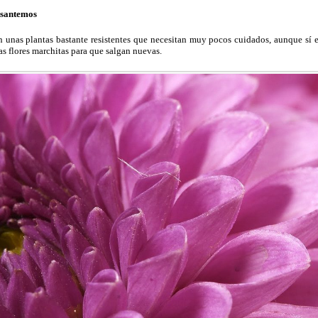
isantemos
 unas plantas bastante resistentes que necesitan muy pocos cuidados, aunque sí e
las flores marchitas para que salgan nuevas.