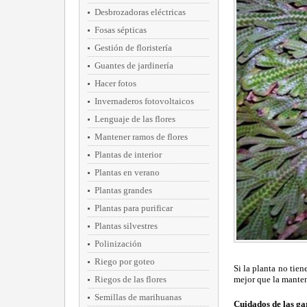
Desbrozadoras eléctricas
Fosas sépticas
Gestión de floristería
Guantes de jardinería
Hacer fotos
Invernaderos fotovoltaicos
Lenguaje de las flores
Mantener ramos de flores
Plantas de interior
Plantas en verano
Plantas grandes
Plantas para purificar
Plantas silvestres
Polinización
Riego por goteo
Si la planta no tien
Riegos de las flores
mejor que la manten
Semillas de marihuanas
Cuidados de las ga